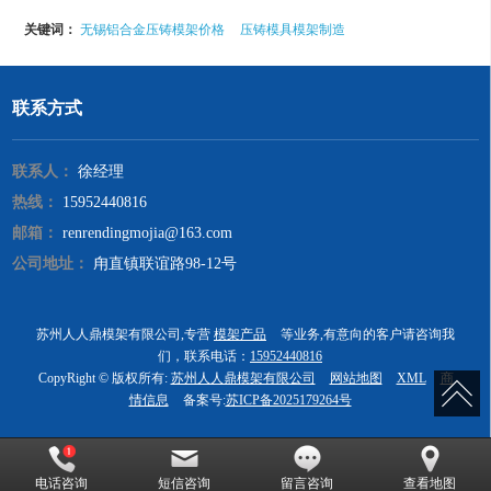
关键词：
无锡铝合金压铸模架价格
压铸模具模架制造
联系方式
联系人：
徐经理
热线：
15952440816
邮箱：
renrendingmojia@163.com
公司地址：
甪直镇联谊路98-12号
苏州人人鼎模架有限公司,专营
模架产品
等业务,有意向的客户请咨询我
们，联系电话：
15952440816
CopyRight © 版权所有:
苏州人人鼎模架有限公司
网站地图
XML
商
情信息
备案号:
苏ICP备2025179264号
电话咨询
短信咨询
留言咨询
查看地图