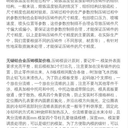
响熔炼温度在制造过程中，熔炼温度会直接影响到压铸件的组织
结构。一般来说，熔炼温度较高的情况下，组织结构比较疏松，
尺寸精度也就相对较差。压铸过程中的生产参数控制压铸过程中
的参数控制也会影响到压铸件的尺寸精度。包括喷口压力、喷嘴
速度、喷头位置等参数，这些参数控制得不合理会导致压铸件尺
寸偏大或偏小。要保证这些参数控制得合理，才能保证压铸件的
尺寸精度。以上是影响压铸件尺寸精度的主要因素。在实际生产
中，我们需要根据不同的压铸件（不同形状、材质等），有针对
性地采取措施来处理，才能保证压铸件的尺寸精度。
无锡铝合金压铸模架价格
,压铸模设计原则，要记牢一.模架外表面
要求光亮平整，前后模框加2个打出孔，注意要加在没有镶件的位
置，防止零件掉出来。A.B板模框间配合各做，/时加做飞水挡板
防止铝飞出来渣伤人。为了防止模板变形，起码做2个支撑柱，一
个放在分流锥，一个放在分流锥的上面，注意不要与其他零件干
涉。模具加根中托司和中托，中托边做成带限位的。模具底板要
做通，便于散热。模具四个角要切角，防止安装时不撞格林柱，
定位圈内孔表要求内圆磨后氮化，并沿出模方向抛光。定位圈表
面的冷却环底部到分流锥表面的长度一般等于料饼厚度。固定此
冷却环的方式有2种烧焊和加热压入。分流锥要做运水来冷却，且
离分流锥表面mm.模架四个导柱孔要做撬模槽，深度mm。模架要
调质处理的，可以是锻打的模架。为了方便取内模的镶针，可以