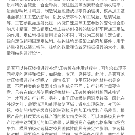
质‌材料的含碳量、合金种类、浇注温度等因素都会影响收缩率，
进而影响尺寸精度。‌制造误差‌包括成型零件的镶拼、模具加工基
准面和加工工艺的影响，以及成型零件的加工误差、组装误差
等。工艺参数‌如压射比压、内浇口速度等工艺参数的变化也会影
响尺寸精度。定位销定位销主要起到模具的组合和车床加工定位
的作用。定位销根据使用场合的不同，可分为三类轴向定位销、
径向定位销和固定定位销。挂钩挂钩是模架上的附加部件，用于
起重模具或装夹铸件。挂钩的数量和位置需根据模具的大小、重
量和结构进行设计。
是否可以将压铸模进行补焊?压铸模在使用过程中，可能会出现不
同程度的磨损和损坏，如裂纹、变形、磨损等。此时，是否可以
对压铸模进行补焊呢？一般情况下，使用压铸模的材料都是金
属，不同种类的金属因其熔点和成分不同，进行补焊时需要注
意。只有在确定所使用的焊接材料与压铸模的材料相同或接近
时，才可以进行补焊。另外，由于压铸模使用温度较高，因此在
补焊之前，需要清理和处理修复区域，避免出现裂纹、变形等
题。模架的精度等级直接影响到模具的加工精度和产品质量。根
据产品的精度要求选择合适的模架精度等级，可以确保模具在生
产过程中达到预期的加工效果，从而提高产品的合格率和市场竞
争力。模具的模架选择对模具整体性能具有决定性影响。在选择
模架时，需要综合考虑材料、结构、精度等多个因素，并结合模