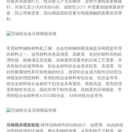
在模具表面加打孔，然后收几个无头螺丝，这样方便拆装更换镶
针。吊装孔至少为M30深45的，顶部至少2个.外置要加做弹簧保护
套，防止弹簧变形。高出模架面的且要与地面接触的面要加支撑
柱。
常用材料钢铁材料机工钢、合金结构钢和模具钢是压铸模架常用
的材料之一。这些材料具有高强度、高硬度、良好的韧性和热处
理性能，能够满足高负载、高精度和高要求的压铸工艺需要，并
具有较长的使用寿命。铝合金材料铝合金具有轻质、高强度、良
好的耐腐蚀性和导热性能的特点，使得铝合金成为制作活动型压
铸模架的理想材料。常用的铝合金材料有铝合金、铝合金等等。
镁合金材料镁合金相对于铝合金具有更轻、更耐高温、更高的强
度和韧性等优点，因此常用于制作高速、高精度的压铸模架。常
用的镁合金材料有AZ91D镁合金、AM60B镁合金等等。
压铸模具模架制造
,‌铸件结构‌铸件的结构设计，如壁厚、自由收缩
与阻碍收缩的比例等，都会影响收缩率，从而影响尺寸精度。材