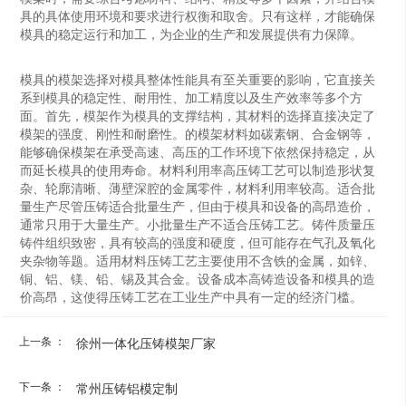
具的具体使用环境和要求进行权衡和取舍。只有这样，才能确保
模具的稳定运行和加工，为企业的生产和发展提供有力保障。
模具的模架选择对模具整体性能具有至关重要的影响，它直接关
系到模具的稳定性、耐用性、加工精度以及生产效率等多个方
面。首先，模架作为模具的支撑结构，其材料的选择直接决定了
模架的强度、刚性和耐磨性。的模架材料如碳素钢、合金钢等，
能够确保模架在承受高速、高压的工作环境下依然保持稳定，从
而延长模具的使用寿命。材料利用率高‌压铸工艺可以制造形状复
杂、轮廓清晰、薄壁深腔的金属零件，材料利用率较高。‌适合批
量生产‌尽管压铸适合批量生产，但由于模具和设备的高昂造价，
通常只用于大量生产。小批量生产不适合压铸工艺。‌铸件质量‌压
铸件组织致密，具有较高的强度和硬度，但可能存在气孔及氧化
夹杂物等题。适用材料‌压铸工艺主要使用不含铁的金属，如锌、
铜、铝、镁、铅、锡及其合金。‌设备成本高‌铸造设备和模具的造
价高昂，这使得压铸工艺在工业生产中具有一定的经济门槛。
上一条 ：
徐州一体化压铸模架厂家
下一条 ：
常州压铸铝模定制