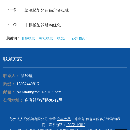
上一条 ：
塑胶模架如何确定分模线
下一条 ：
非标模架的结构优化
关键词：
非标模架
标准模架
模架厂
苏州模架厂
联系方式
联系人：
徐经理
热线：
15952440816
邮箱：
renrendingmojia@163.com
公司地址：
甪直镇联谊路98-12号
苏州人人鼎模架有限公司,专营
模架产品
等业务,有意向的客户请咨询我
们，联系电话：
15952440816