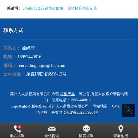
关键词：
无锡铝合金压铸模架价格
压铸模具模架制造
联系方式
联系人：
徐经理
热线：
15952440816
邮箱：
renrendingmojia@163.com
公司地址：
甪直镇联谊路98-12号
苏州人人鼎模架有限公司,专营
模架产品
等业务,有意向的客户请咨询我
们，联系电话：
15952440816
CopyRight © 版权所有:
苏州人人鼎模架有限公司
网站地图
XML
商
情信息
备案号:
苏ICP备2025179264号
电话咨询
短信咨询
留言咨询
查看地图