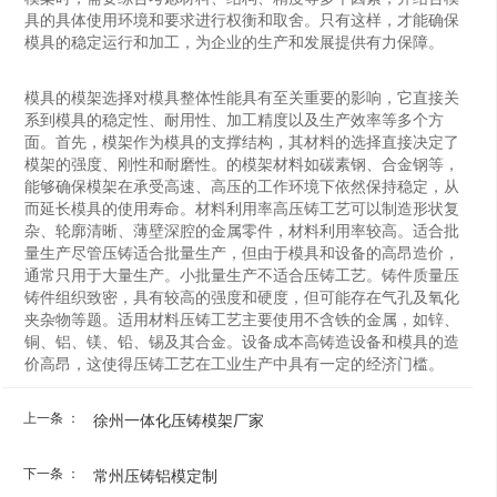
具的具体使用环境和要求进行权衡和取舍。只有这样，才能确保
模具的稳定运行和加工，为企业的生产和发展提供有力保障。
模具的模架选择对模具整体性能具有至关重要的影响，它直接关
系到模具的稳定性、耐用性、加工精度以及生产效率等多个方
面。首先，模架作为模具的支撑结构，其材料的选择直接决定了
模架的强度、刚性和耐磨性。的模架材料如碳素钢、合金钢等，
能够确保模架在承受高速、高压的工作环境下依然保持稳定，从
而延长模具的使用寿命。材料利用率高‌压铸工艺可以制造形状复
杂、轮廓清晰、薄壁深腔的金属零件，材料利用率较高。‌适合批
量生产‌尽管压铸适合批量生产，但由于模具和设备的高昂造价，
通常只用于大量生产。小批量生产不适合压铸工艺。‌铸件质量‌压
铸件组织致密，具有较高的强度和硬度，但可能存在气孔及氧化
夹杂物等题。适用材料‌压铸工艺主要使用不含铁的金属，如锌、
铜、铝、镁、铅、锡及其合金。‌设备成本高‌铸造设备和模具的造
价高昂，这使得压铸工艺在工业生产中具有一定的经济门槛。
上一条 ：
徐州一体化压铸模架厂家
下一条 ：
常州压铸铝模定制