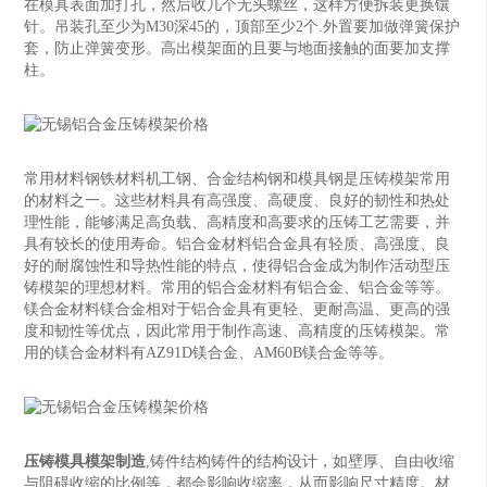
在模具表面加打孔，然后收几个无头螺丝，这样方便拆装更换镶
针。吊装孔至少为M30深45的，顶部至少2个.外置要加做弹簧保护
套，防止弹簧变形。高出模架面的且要与地面接触的面要加支撑
柱。
常用材料钢铁材料机工钢、合金结构钢和模具钢是压铸模架常用
的材料之一。这些材料具有高强度、高硬度、良好的韧性和热处
理性能，能够满足高负载、高精度和高要求的压铸工艺需要，并
具有较长的使用寿命。铝合金材料铝合金具有轻质、高强度、良
好的耐腐蚀性和导热性能的特点，使得铝合金成为制作活动型压
铸模架的理想材料。常用的铝合金材料有铝合金、铝合金等等。
镁合金材料镁合金相对于铝合金具有更轻、更耐高温、更高的强
度和韧性等优点，因此常用于制作高速、高精度的压铸模架。常
用的镁合金材料有AZ91D镁合金、AM60B镁合金等等。
压铸模具模架制造
,‌铸件结构‌铸件的结构设计，如壁厚、自由收缩
与阻碍收缩的比例等，都会影响收缩率，从而影响尺寸精度。材