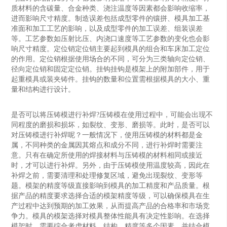
质‌材料的含碳量、合金种类、浇注温度等因素都会影响收缩率，
进而影响尺寸精度。‌制造误差‌包括成型零件的镶拼、模具加工基
准面和加工工艺的影响，以及成型零件的加工误差、组装误差
等。工艺参数‌如压射比压、内浇口速度等工艺参数的变化也会影
响尺寸精度。定位销定位销主要起到模具的组合和车床加工定位
的作用。定位销根据使用场合的不同，可分为三类轴向定位销、
径向定位销和固定定位销。挂钩挂钩是模架上的附加部件，用于
起重模具或装夹铸件。挂钩的数量和位置需根据模具的大小、重
量和结构进行设计。
是否可以将压铸模进行补焊?压铸模在使用过程中，可能会出现不
同程度的磨损和损坏，如裂纹、变形、磨损等。此时，是否可以
对压铸模进行补焊呢？一般情况下，使用压铸模的材料都是金
属，不同种类的金属因其熔点和成分不同，进行补焊时需要注
意。只有在确定所使用的焊接材料与压铸模的材料相同或接近
时，才可以进行补焊。另外，由于压铸模使用温度较高，因此在
补焊之前，需要清理和处理修复区域，避免出现裂纹、变形等
题。模架的精度等级直接影响到模具的加工精度和产品质量。根
据产品的精度要求选择合适的模架精度等级，可以确保模具在生
产过程中达到预期的加工效果，从而提高产品的合格率和市场竞
争力。模具的模架选择对模具整体性能具有决定性影响。在选择
模架时，需要综合考虑材料、结构、精度等多个因素，并结合模