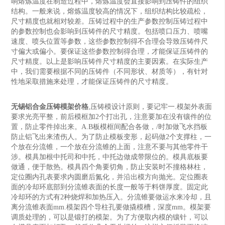
响熔炼温度在制造过程中，熔炼温度会直接影响到压铸件的组织
结构。一般来说，熔炼温度较高的情况下，组织结构比较疏松，
尺寸精度也就相对较差。压铸过程中的生产参数控制压铸过程中
的参数控制也会影响到压铸件的尺寸精度。包括喷口压力、喷嘴
速度、喷头位置等参数，这些参数控制得不合理会导致压铸件尺
寸偏大或偏小。要保证这些参数控制得合理，才能保证压铸件的
尺寸精度。以上是影响压铸件尺寸精度的主要因素。在实际生产
中，我们需要根据不同的压铸件（不同形状、材质等），有针对
性地采取措施来处理，才能保证压铸件的尺寸精度。
无锡铝合金压铸模架价格
,压铸模设计原则，要记牢一.模架外表面
要求光亮平整，前后模框加2个打出孔，注意要加在没有镶件的位
置，防止零件掉出来。A.B板模框间配合各做，/时加做飞水挡板
防止铝飞出来渣伤人。为了防止模板变形，起码做2个支撑柱，一
个放在分流锥，一个放在分流锥的上面，注意不要与其他零件干
涉。模具加根中托司和中托，中托边做成带限位的。模具底板要
做通，便于散热。模具四个角要切角，防止安装时不撞格林柱，
定位圈内孔表要求内圆磨后氮化，并沿出模方向抛光。定位圈表
面的冷却环底部到分流锥表面的长度一般等于料饼厚度。固定此
冷却环的方式有2种烧焊和加热压入。分流锥要做运水来冷却，且
离分流锥表面mm.模架四个导柱孔要做撬模槽，深度mm。模架要
调质处理的，可以是锻打的模架。为了方便取内模的镶针，可以