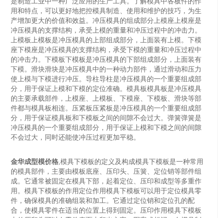
是制造工业中一种广泛应用的生产工具。了解模具中各板件的作
用和特点，可以更好地把控模具制造、使用和维护的技巧，为生
产增加更大的价值和效益。冲压模具的组成部分上模座上模座是
冲压模具的支撑结构，承受上模的重量和冲压过程中的冲击力。
上模板上模板是冲压模具的上部组成部分，上面装有上模。下模
座下模座是冲压模具的支撑结构，承受下模的重量和冲压过程中
的冲击力。下模板下模板是冲压模具的下部组成部分，上面装有
下模。滑块滑块是冲压模具中的一种动力部件，通过滑动和压力
使上模与下模进行冲压。导柱导柱是冲压模具的一个重要组成部
分，用于保证上模和下模的定位准确。模具板模具板是冲压模具
的主要承载部件，上模座、上模板、下模座、下模板、滑块等部
件都与模具板相连。压紧板压紧板是冲压模具的一个重要组成部
分，用于保证模具板和下模板之间的间隙不会过大。弹簧弹簧是
冲压模具的一个重要组成部分，用于保证上模和下模之间的间隙
不会过大，同时还能使冲压过程更加平稳。
金华成型模价格
,模具下模板的定义及构成模具下模板是一种常用
的模具部件，主要由模板底座、压印头、压簧、定位销等部件组
成。它通常被固定在模具下部，起着定位、压印和成型等多重作
用。模具下模板的作用定位作用模具下模板可以用于定位模具零
件，确保模具的准确组装和加工。它通过定位销和定位孔的配
合，使模具零件在适当的位置上得到固定。压印作用模具下模板