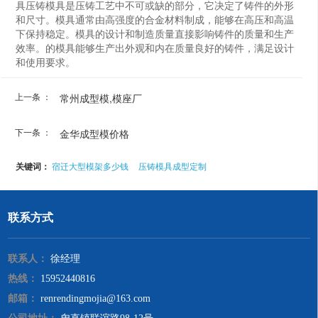
具压铸模具是压铸工艺中不可或缺的部分，它决定了铸件的外形
和尺寸。模具通常由高强度的合金材料制成，能够在高压和高温
下保持稳定。模具的设计和制造质量直接影响铸件的质量和生产
效率。的模具能够生产出外观和内在质量良好的铸件，满足设计
和使用要求。
上一条 ：
常州成型模,模座厂
下一条 ：
金华成型模价格
关键词：
宿迁大型模架多少钱
压铸模具成型定制
联系方式
联系人：
徐经理
热线：
15952440816
邮箱：
renrendingmojia@163.com