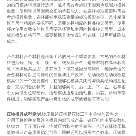
的出口模具特点进行选择。通常需要考虑以下因素承载能力模具
重量、使用环境等因素会影响承载能力。在选择标准模架时需要
考虑模具重量，选择能够承载该重量的标准模架类型。尺寸精度
模具尺寸精度的要求不同，需要选择相应的标准模架类型。使用
频次使用次数多的模具需要选择更加耐用的标准模架类型。成本
标准模架价格不同，需要根据具体情况进行选择，以尽可能降低
成本。
合金材料合金材料是压铸工艺的另一个重要要素，常见的合金材
料包括锌、铜、铝、镁、铅、锡及其合金。这些材料在高压和高
速下充填模具型腔，并在压力下结晶凝固形成铸件。选择合适的
合金材料可以提高铸件的质量和生产效率。活动模板活动模板是
模具中的一个重要部件，它能够在模具关闭时与模具结构相互配
合，完成闭合的状态，并且能够向前、后、上、下、左、右等各
个方向做出位移动作。活动模板通常由活动板、抽芯、斜销等部
件组成，能够实现产品中突出物的成型或者抽芯等功能。
压铸模具成型定制
,铸压机铸压机是压铸工艺中关键的设备之一，
它用于将熔融金属注入模具内部形成产品。铸压机的主要参数包
括锁力、千斤顶行程、注射压力和注射容积等。合理选择铸压机
能够保证产品质量稳定可靠，同时还可以提高生产效率。压铸模