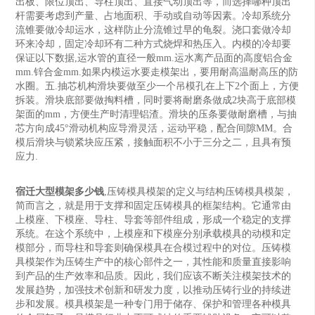
出板、限位顶出、导柱顶出、直接气动顶出等，而选择哪种顶出
杆需要考虑到产量、占地面积、手动或自动等因素。冷却系统分
流锥要做冷却运水，这样防止分流锥过早的龟裂。浇口套做冷却
环来冷却，固定冷却环有二种方式烧焊和热压入。内模的冷却要
保证以下数据,运水管的直径一般mm.运水离产品面的高度铝合金
mm.锌合金mm.如果内模运水要走模架出，要用耐高温耐高压的防
水圈。五.抽芯机构滑块要做至少一个吊模孔在上下2个面上，方便
拆装。滑块底部要做掏料槽，同时要将耐磨条做成2块高于底部模
架面的mm，方便生产时清理铝渣。滑块的压条要做耐磨槽，与抽
芯方向成45°滑动机构应导滑灵活，运动平稳，配合间隙MM。合
模后滑块与锁紧块应压紧，接触面积不小于三分之二，且具有预
应力.
宿迁大型模架多少钱
,压铸模具模架的定义与结构压铸模具模架，
简而言之，就是用于支撑和固定压铸模具的框架结构。它通常由
上模座、下模座、导柱、导套等部件组成，形成一个稳定的支撑
系统。在这个系统中，上模座和下模座分别承载模具的动模和定
模部分，而导柱和导套则确保模具在合模过程中的对位。压铸模
具模架作为压铸生产中的核心部件之一，其性能和质量直接影响
到产品的生产效率和品质。因此，我们应该不断关注模架技术的
发展趋势，加强技术创新和研发力度，以推动压铸行业的持续进
步和发展。模具模架是一种专门用于储存、保护和管理各种模具